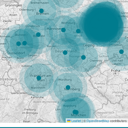
Leaflet
|
©
OpenStreetMap
contributors