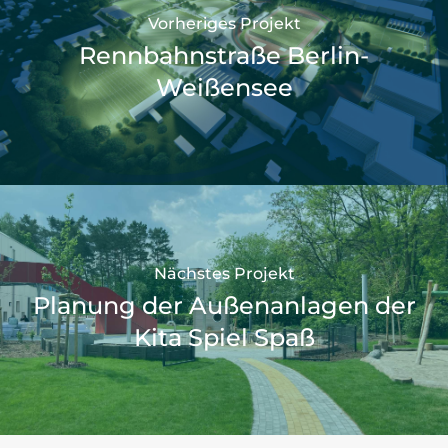
Vorheriges Projekt
Rennbahnstraße Berlin-
Weißensee
Nächstes Projekt
Planung der Außenanlagen der
Kita Spiel Spaß