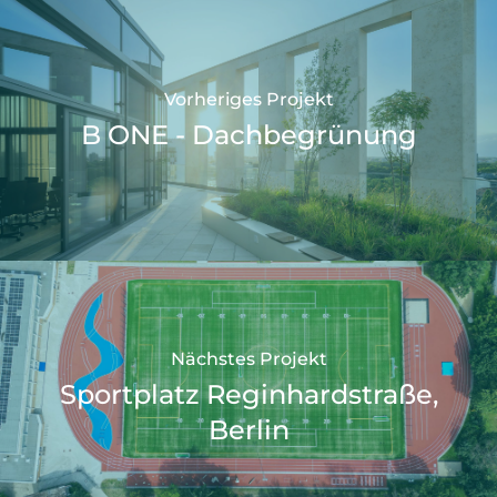
Vorheriges Projekt
B ONE - Dachbegrünung
Nächstes Projekt
Sportplatz Reginhardstraße,
Berlin