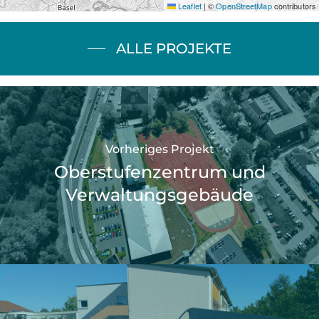
Leaflet
|
©
OpenStreetMap
contributors
ALLE PROJEKTE
Vorheriges Projekt
Oberstufenzentrum und
Verwaltungsgebäude